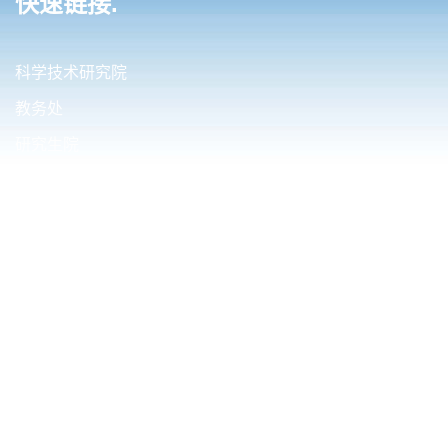
快速链接.
科学技术研究院
教务处
研究生院
国际合作与交流处
财务处（内控办公室）
友情链接.
清华大学电机工程与应用电子技术系
西安交通大学电气工程学院