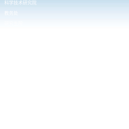
科学技术研究院
教务处
研究生院
国际合作与交流处
财务处（内控办公室）
友情链接.
清华大学电机工程与应用电子技术系
西安交通大学电气工程学院
华中科技大学电气与电子工程学院
东南大学电气工程学院