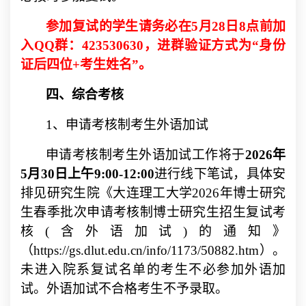
参加复试的学生请务必在
5
月
28
日
8
点前加
入
QQ
群：
423530630
，进群验证方式为“身份
证后四位
+
考生姓名
”
。
四、综合考核
1
、申请考核制考生外语加试
申请考核制考生外语加试工作将于
2026
年
5
月
30
日上午
9:00-12:00
进行线下笔试，具体安
排见研究生院《大连理工大学
2026
年博士研究
生春季批次申请考核制博士研究生招生复试考
核(含外语加试)的通知》
（
https://gs.dlut.edu.cn/info/1173/50882.htm
）。
未进入院系复试名单的考生不必参加外语加
试。外语加试不合格考生不予录取。