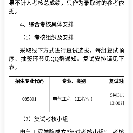
果不计入考核总成绩，只作为录取时的参考依
据。
4
、综合考核具体安排
（
1
）考核组织及安排
采取线下方式进行复试选拔，每组复试顺
序、抽签环节见
QQ
群通知。复试安排请见下
表。
招生专业
代码
专业、类别
复试时间
5
月
31
日
085801
电气工程（工程型）
13:00
开始
（
2
）复试考核小组
电气工程学院成立“复试考核小组
”
，考核