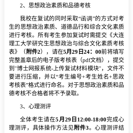
2
、思想政治素质和品德考核
我校在复试的同时采取
“函调
”
的方式对考
生的思想政治素质、道德品行和综合文化素质
进行考核。所有考生参加复试时需提交
《大连
理工大学研究生思想政治与综合文化素质考核
表》（
附件
2
），请在
5
月
29
日
24
：
00
前将填写
完整盖章后的电子版考核表（
pdf
文档），提交
到
"
博士网报系统
-
上传复试材料模块
"
，
文件不
要进行压缩，并以“考生编号
+
考生姓名
+
思政
考核表”格式进行命名。对于思想政治素质和品
德考核不合格者将不予录取。
3
、心理测评
全体考生请在
5
月
29
日
12:00-18:00
完成心
理测评，具体操作方法见
附件
3
。心理测评结