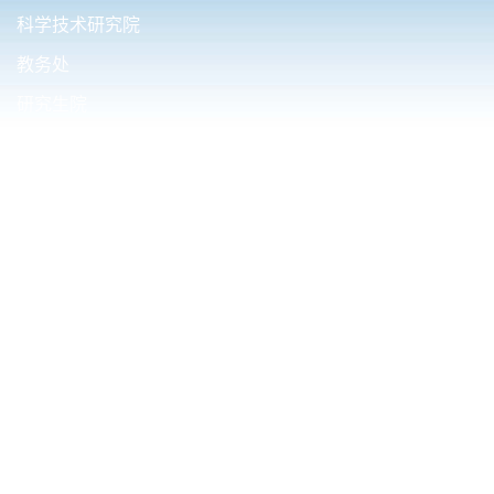
科学技术研究院
教务处
研究生院
国际合作与交流处
财务处（内控办公室）
友情链接.
清华大学电机工程与应用电子技术系
西安交通大学电气工程学院
华中科技大学电气与电子工程学院
东南大学电气工程学院