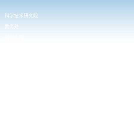
科学技术研究院
教务处
研究生院
国际合作与交流处
财务处（内控办公室）
友情链接.
清华大学电机工程与应用电子技术系
西安交通大学电气工程学院
华中科技大学电气与电子工程学院