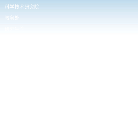
科学技术研究院
教务处
研究生院
国际合作与交流处
财务处（内控办公室）
友情链接.
清华大学电机工程与应用电子技术系
西安交通大学电气工程学院
华中科技大学电气与电子工程学院
东南大学电气工程学院